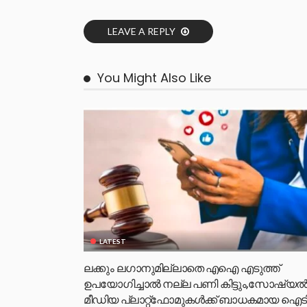
LEAVE A REPLY
You Might Also Like
LATEST
ലക്കും ലഗാനുമില്ലാതെ എഐ എടുത്ത്
ഉപയോഗിച്ചാല്‍ നല്ല പണി കിട്ടും,സോഷ്യല്
മീഡിയ പ്ലാറ്റ്‌ഫോമുകള്‍ക്ക് ബാധകമായ ഐട