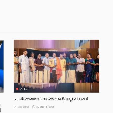
LATEST
പി പ്രേമരാജന് നഗരത്തിന്റെ സ്നേഹാദരവ്
‍
August 6, 2026
Reporter
ി