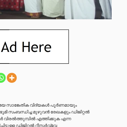
മയ സാങ്കേതിക വിദ്യകൾ പൂർണമായും
ൂമി സംബന്ധിച്ച മുഴുവൻ രേഖകളും ഡിജിറ്റൽ
 വിരൽത്തുമ്പിൽ എത്തിക്കുക എന്ന
ിട്ടുള്ള ഡിജിറ്റൽ റീസർവ്വേ