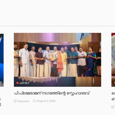
LATEST
പി പ്രേമരാജന് നഗരത്തിന്റെ സ്നേഹാദരവ്
പ
‍
ബ
August 6, 2026
Reporter
ി