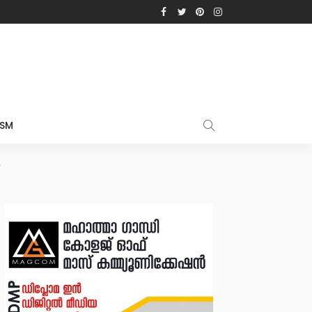
ISM
.