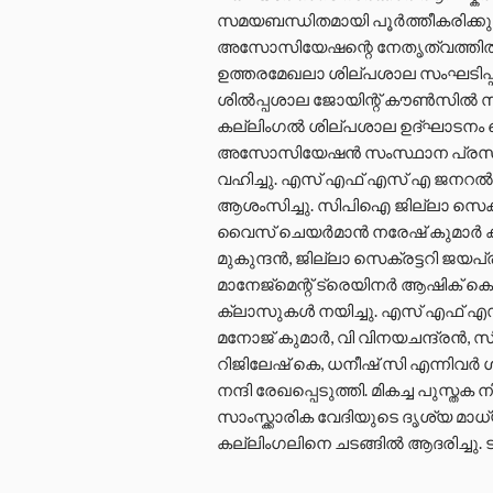
സമയബന്ധിതമായി പൂർത്തീകരിക്കുന്
അസോസിയേഷന്റെ നേതൃത്വത്തിൽ ‘മാ
ഉത്തരമേഖലാ ശില്പശാല സംഘടിപ്പി
ശിൽപ്പശാല ജോയിന്റ് കൗൺസിൽ സ
കല്ലിംഗൽ ശില്പശാല ഉദ്ഘാടനം ചെ
അസോസിയേഷൻ സംസ്ഥാന പ്രസിഡന
വഹിച്ചു. എസ് എഫ് എസ് എ ജനറൽ 
ആശംസിച്ചു. സിപിഐ ജില്ലാ സെക്
വൈസ് ചെയർമാൻ നരേഷ് കുമാർ കുന
മുകുന്ദൻ, ജില്ലാ സെക്രട്ടറി ജ
മാനേജ്മെന്റ് ട്രെയിനർ ആഷിക് ക
ക്ലാസുകൾ നയിച്ചു. എസ് എഫ് എ
മനോജ് കുമാർ, വി വിനയചന്ദ്രൻ, 
റിജിലേഷ് കെ, ധനീഷ് സി എന്നിവർ ശി
നന്ദി രേഖപ്പെടുത്തി. മികച്ച പുസ്
സാംസ്ക്കാരിക വേദിയുടെ ദൃശ്യ മാധ്
കല്ലിംഗലിനെ ചടങ്ങിൽ ആദരിച്ചു. 