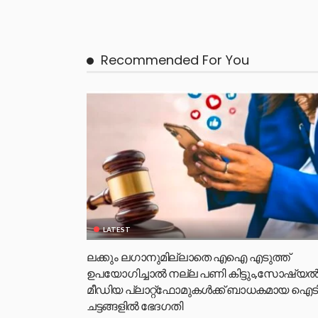
Recommended For You
LATEST
ലക്കും ലഗാനുമില്ലാതെ എഐ എടുത്ത്
ഉപയോഗിച്ചാല്‍ നല്ല പണി കിട്ടും,സോഷ്യല്
മീഡിയ പ്ലാറ്റ്‌ഫോമുകള്‍ക്ക് ബാധകമായ ഐട
ചട്ടങ്ങളില്‍ ഭേദഗതി