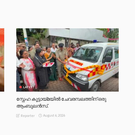
LATEST
സ്നേഹ കൂട്ടായ്മയിൽ ചേവരമ്പലത്തിന് ഒരു
ആംബുലൻസ്.
August 6, 2026
Reporter