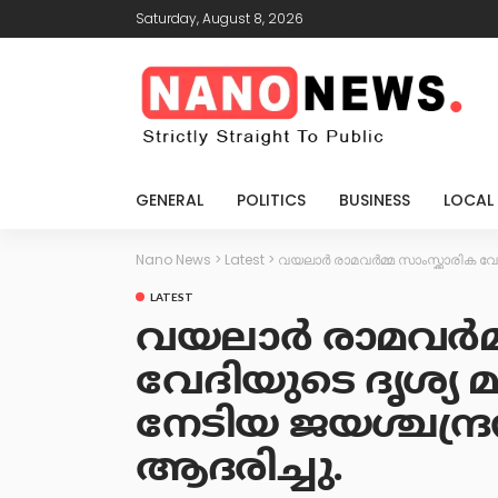
Saturday, August 8, 2026
GENERAL
POLITICS
BUSINESS
LOCAL
Nano News
>
Latest
>
വയലാർ രാമവർമ്മ സാംസ്ക്കാരിക വേ
LATEST
വയലാർ രാമവർമ്
വേദിയുടെ ദൃശ്യ 
നേടിയ ജയശ്ചന്ദ്
ആദരിച്ചു.