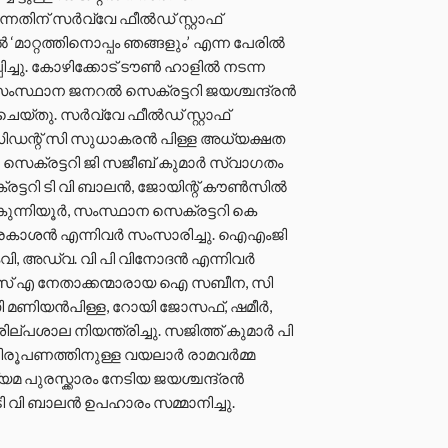
നതിന് സർവ്വേ ഫീൽഡ് സ്റ്റാഫ്
റ്റത്തിനൊപ്പം ഞങ്ങളും’ എന്ന പേരിൽ
ച്ചു. കോഴിക്കോട് ടൗൺ ഹാളിൽ നടന്ന
ംസ്ഥാന ജനറൽ സെക്രട്ടറി ജയശ്ചന്ദ്രൻ
യ്തു. സർവ്വേ ഫീൽഡ് സ്റ്റാഫ്
്റ് സി സുധാകരൻ പിള്ള അധ്യക്ഷത
സെക്രട്ടറി ജി സജീബ് കുമാർ സ്വാഗതം
രട്ടറി ടി വി ബാലൻ, ജോയിന്റ് കൗൺസിൽ
്നിയൂർ, സംസ്ഥാന സെക്രട്ടറി കെ
യപ്രകാശൻ എന്നിവർ സംസാരിച്ചു. ഐഎംജി
െവി, അഡ്വ. വി പി വിനോദൻ എന്നിവർ
സ് എ നേതാക്കന്മാരായ ഐ സബീന, സി
സി മണിയൻപിള്ള, റോയി ജോസഫ്, ഷമീർ,
ല്പശാല നിയന്ത്രിച്ചു. സജിത്ത് കുമാർ പി
തക നിരൂപണത്തിനുള്ള വയലാർ രാമവർമ്മ
യമ പുരസ്ക്കാരം നേടിയ ജയശ്ചന്ദ്രൻ
ടി വി ബാലൻ ഉപഹാരം സമ്മാനിച്ചു.