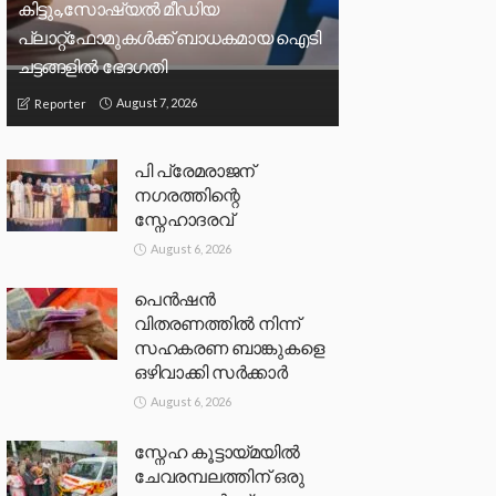
കിട്ടും,സോഷ്യല്‍ മീഡിയ
പ്ലാറ്റ്‌ഫോമുകള്‍ക്ക് ബാധകമായ ഐടി
ചട്ടങ്ങളില്‍ ഭേദഗതി
August 7, 2026
Reporter
പി പ്രേമരാജന്
നഗരത്തിന്റെ
സ്നേഹാദരവ്
August 6, 2026
പെൻഷൻ
വിതരണത്തിൽ നിന്ന്
സഹകരണ ബാങ്കുകളെ
ഒഴിവാക്കി സർക്കാർ
August 6, 2026
സ്നേഹ കൂട്ടായ്മയിൽ
ചേവരമ്പലത്തിന് ഒരു