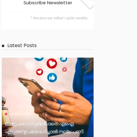
Subscribe Newsletter
Receive our editor's picks weekly
Latest Posts
LATEST
ലക്കും ലഗാനുമില്ലാതെ എഐ
എടുത്ത് ഉപയോഗിച്ചാല്‍ നല്ല പണി