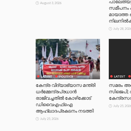
പാലേരിയ
August 3, 2026
സമീപനം 
മായാത്ത
നിലനിൽക
July 28, 202
LATEST
POLITICS
LATEST
കേന്ദ്ര വിദ്യാഭ്യാസ മന്ത്രി
സമരം അവസ
ധർമ്മേന്ദ്രപ്രധാൻ
സിജെപി;
രാജിവച്ചതിൽ കോഴിക്കോട്
കേന്ദ്രസർ
ഡിവൈഎഫ്ഐ
July 25, 202
ആഹ്ലാദപ്രകടനം നടത്തി
July 25, 2026