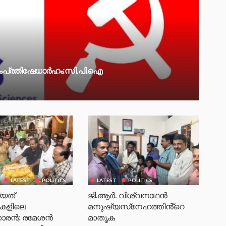
കം പ്രതിഷേധാർഹം: സി. പി.ഐ
LATEST
POLITICS
LATEST
POLITICS
ിയത്
ജി.ആർ. വിശ്വനാഥൻ
കളിലെ
മനുഷ്യസ്‌നേഹത്തിൻ്റെ
കാരൻ; രമേശൻ
മാതൃക