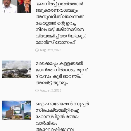
‘ജലനിരപ്പ് ഉയര്‍ത്താന്‍
ഒരുകാരണവശാലും
അനുവദിക്കില്ലെന്നത്
കേരളത്തിന്റെ ഉറച്ച
നിലപാട്; തമിഴ്‌നാടിനെ
വിയോജിപ്പ് അറിയിക്കും’;
മോന്‍സ് ജോസഫ്
August 5, 2026
മഴക്കൊപ്പം കള്ളക്കടൽ
ജാഗ്രത നിർദേശം, മൂന്ന്
ദിവസം കൂടി ഓറഞ്ച്
അലർട്ട് തുടരും
August 5, 2026
ഐ ഫൗണ്ടേഷൻ സൂപ്പർ
സ്പെഷ്യാലിറ്റി ഐ
ഹോസ്പിറ്റൽ രണ്ടാം
വാർഷികം
ആഘോഷിക്കുന്നു