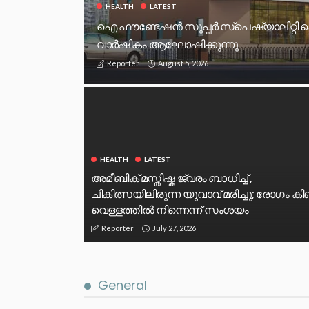
HEALTH
LATEST
ഐ ഫൗണ്ടേഷൻ സൂപ്പർ സ്പെഷ്യാലിറ്റി 
വാർഷികം ആഘോഷിക്കുന്നു
August 5, 2026
Reporter
HEALTH
LATEST
അമീബിക് മസ്തിഷ്ക ജ്വരം ബാധിച്ച് ,
ചികിത്സയിലിരുന്ന യുവാവ് മരിച്ചു; രോഗം ക
വെള്ളത്തിൽ നിന്നെന്ന് സംശയം
July 27, 2026
Reporter
General