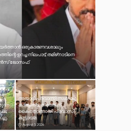
പ് ഉയര്‍ത്താന്‍ ഒരുകാരണവശാലും
തിന്റെ ഉറച്ച നിലപാട്; തമിഴ്‌നാടിനെ
മോന്‍സ് ജോസഫ്
അയാദി പ്രവാസി സംഗമം;
ുന്ന
കാരുണ്യതീരത്തിന്
ല്ല,
കൈത്താങ്ങായി പ്രവാസി
്ചു.
കൂട്ടായ്മ
August 5, 2026