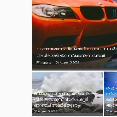
വാഹന മോഡിഫിക്കേഷന് സംസ്ഥാന സർക്ക
അധികാരമില്ലെന്ന് കേന്ദ്ര സർക്കാർ
August 5, 2026
Reporter
ഐ ഫ
മഴക്കൊപ്പം കള്ളക്കടൽ ജാഗ്രത
സ്പെ
നിർദേശം, മൂന്ന് ദിവസം കൂടി
രണ്ട
ഓറഞ്ച് അലർട്ട് തുടരും
ആഘോഷ
August 5, 2026
Augus