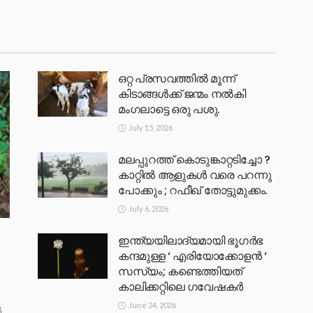
ഒറ്റ പ്രസവത്തിൽ മൂന്ന്
കിടാങ്ങൾക്ക് ജന്മം നൽകി
മംഗലാട്ടെ ഒരു പശു.
July 15, 2026
മലപ്പുറത്ത് കൊടുങ്കാറ്റടിച്ചോ ?
കാറ്റിൽ ആളുകൾ വരെ പറന്നു
പോക്കും ; റഫീഖ് തോട്ടുമുക്കം.
July 6, 2026
ഇന്ത്യയിലാദ്യമായി ഭൂഗർഭ
കന്ദമുള്ള ‘ എരിയോക്കോളൻ ‘
സസ്യം; കണ്ടെത്തിയത്
കാലിക്കറ്റിലെ ഗവേഷകർ
June 24, 2026
ൽ