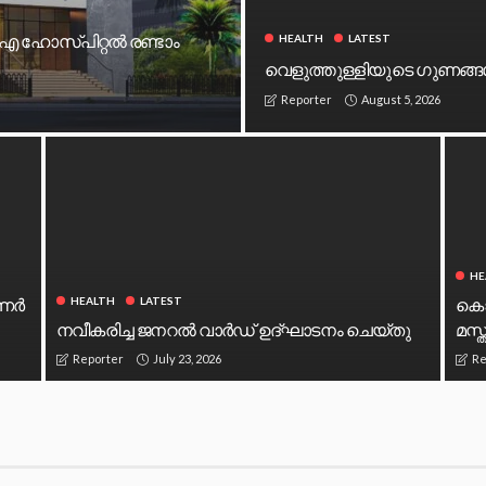
ഐ ഹോസ്പിറ്റൽ രണ്ടാം
HEALTH
LATEST
വെളുത്തുള്ളിയുടെ ഗുണങ്
August 5, 2026
Reporter
HE
ിണർ
കൊയ
HEALTH
LATEST
നവീകരിച്ച ജനറൽ വാർഡ് ഉദ്ഘാടനം ചെയ്തു
മസ്
July 23, 2026
Reporter
Re