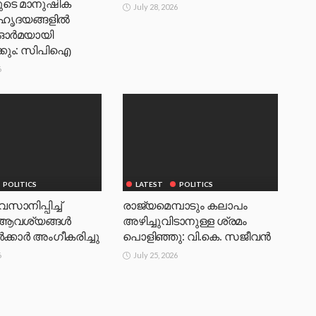
ുടെ മാനുഷിക
July 28, 2026
ഹൃദയങ്ങളിൽ
 ഓർമയായി
്കും: സിപിഐ
6
POLITICS
LATEST
POLITICS
ാനിപ്പിച്ച്
രാജ്യമെമ്പാടും കലാപം
 ആവശ്യങ്ങൾ
അഴിച്ചുവിടാനുള്ള ശ്രമം
ക്കാർ അംഗീകരിച്ചു
പൊളിഞ്ഞു: വി.കെ. സജീവൻ
6
July 25, 2026