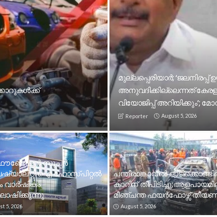
മുല്ലപ്പെരിയാര്‍; ‘ജലനിരപ്
ാറുകൾക്ക്
അനുവദിക്കില്ലെന്നത് കേരളത്
വിയോജിപ്പ് അറിയിക്കും’; 
August 5, 2026
Reporter
ൗണ്ടേഷൻ സൂപ്പർ
ഷ്യാലിറ്റി ഐ ഹോസ്പിറ്റൽ
പന്തീരാങ്കാവിൽ ഓടിക്കൊണ്ടിര
ാം വാർഷികം
കാറിന് തീപിടിച്ചു;ആളപായമി
ിക്കുന്നു
മീഞ്ചന്ത ഫയർഫോഴ്സ് തീയണച
t 5, 2026
August 5, 2026