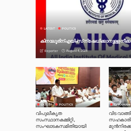
LATEST
POLITICS
കിനാലൂരിന് എയിംസ് നിഷേധിക്കാനുള്ള നീക്
August 4, 2026
Reporter
LATEST
POLITICS
CHRAMAM
വിപുലീകൃത
വിട വാങ്ങ
സംസ്ഥാനകമ്മിറ്റി ,
സഹകാരി
സംഘാടകസമിതിയായി
മുൻനിരക്