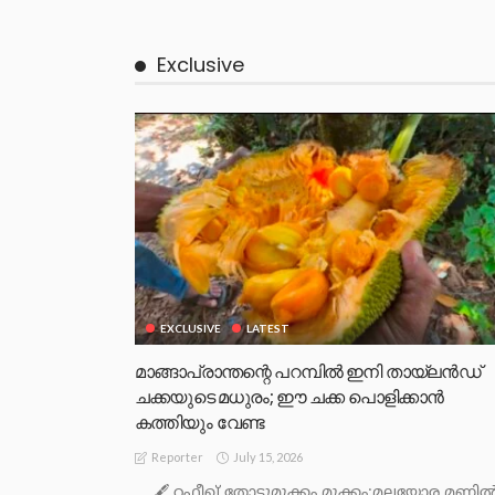
Exclusive
EXCLUSIVE
LATEST
മാങ്ങാപ്രാന്തന്റെ പറമ്പിൽ ഇനി തായ്‌ലൻഡ്
ചക്കയുടെ മധുരം; ഈ ചക്ക പൊളിക്കാൻ
കത്തിയും വേണ്ട
July 15, 2026
Reporter
....🖋️ റഫീഖ് തോട്ടുമുക്കം മുക്കം:മലയോര മണ്ണി