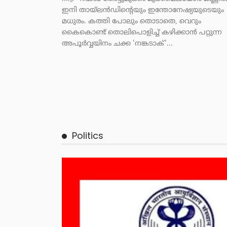
ഇനി തായ്‌ലൻഡിൻ്റെയും ഇന്തോനേഷ്യയുടെയും
മധുരം. കത്തി പോലും തൊടാതെ, വെറും
കൈകൊണ്ട് തൊലിപൊളിച്ച് കഴിക്കാൻ പറ്റുന്ന
അപൂർവ്വയിനം ചക്ക 'നങ്കടാക്'...
Politics