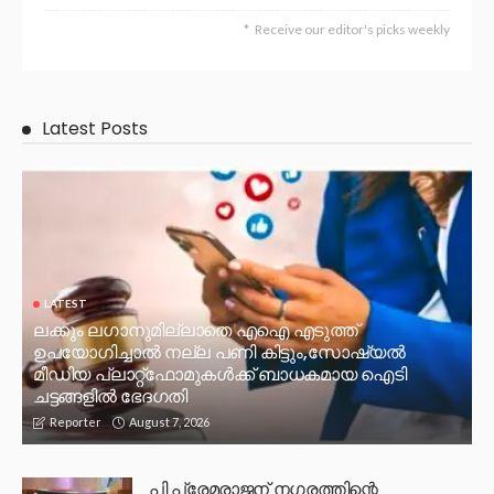
Receive our editor's picks weekly
Latest Posts
LATEST
ലക്കും ലഗാനുമില്ലാതെ എഐ എടുത്ത്
ഉപയോഗിച്ചാല്‍ നല്ല പണി കിട്ടും,സോഷ്യല്‍
മീഡിയ പ്ലാറ്റ്‌ഫോമുകള്‍ക്ക് ബാധകമായ ഐടി
ചട്ടങ്ങളില്‍ ഭേദഗതി
August 7, 2026
Reporter
പി പ്രേമരാജന് നഗരത്തിന്റെ