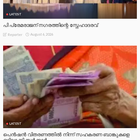
LATEST
പി പ്രേമരാജന് നഗരത്തിന്റെ സ്നേഹാദരവ്
August 6, 2026
Reporter
LATEST
പെൻഷൻ വിതരണത്തിൽ നിന്ന് സഹകരണ ബാങ്കുകളെ