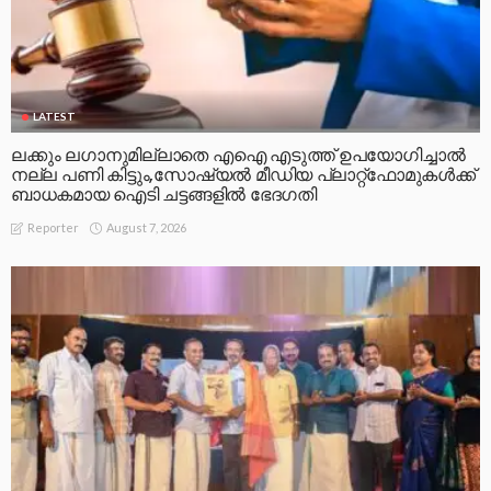
LATEST
ലക്കും ലഗാനുമില്ലാതെ എഐ എടുത്ത് ഉപയോഗിച്ചാല്‍
നല്ല പണി കിട്ടും,സോഷ്യല്‍ മീഡിയ പ്ലാറ്റ്‌ഫോമുകള്‍ക്ക്
ബാധകമായ ഐടി ചട്ടങ്ങളില്‍ ഭേദഗതി
August 7, 2026
Reporter