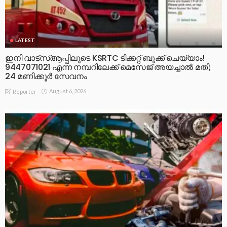
LATEST
ഇനി വാട്‌സ്ആപ്പിലൂടെ KSRTC ടിക്കറ്റ് ബുക്ക് ചെയ്യാം!
9447071021 എന്ന നമ്പറിലേക്ക് മെസേജ് അയച്ചാൽ മതി;
24 മണിക്കൂർ സേവനം
August 6, 2026
Reporter