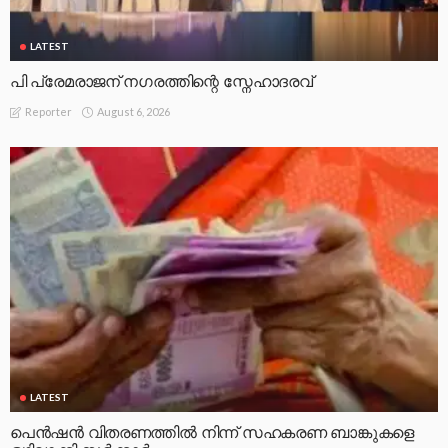
LATEST
പി പ്രേമരാജന് നഗരത്തിന്റെ സ്നേഹാദരവ്
August 6, 2026
Reporter
LATEST
പെൻഷൻ വിതരണത്തിൽ നിന്ന് സഹകരണ ബാങ്കുകളെ