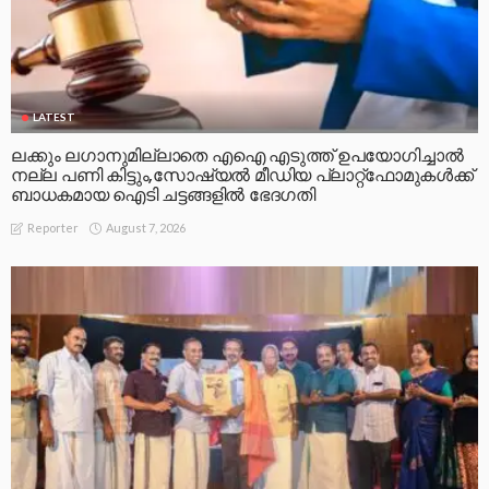
LATEST
ലക്കും ലഗാനുമില്ലാതെ എഐ എടുത്ത് ഉപയോഗിച്ചാല്‍
നല്ല പണി കിട്ടും,സോഷ്യല്‍ മീഡിയ പ്ലാറ്റ്‌ഫോമുകള്‍ക്ക്
ബാധകമായ ഐടി ചട്ടങ്ങളില്‍ ഭേദഗതി
August 7, 2026
Reporter