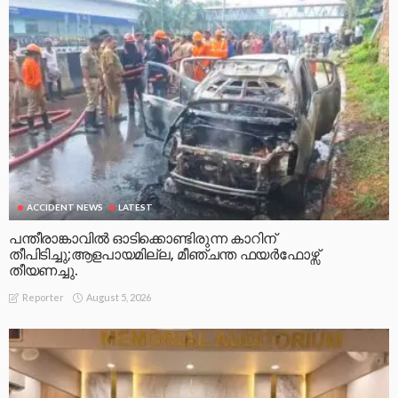
ACCIDENT NEWS
LATEST
പന്തീരാങ്കാവിൽ ഓടിക്കൊണ്ടിരുന്ന കാറിന്
തീപിടിച്ചു;ആളപായമില്ല, മീഞ്ചന്ത ഫയർഫോഴ്സ്
തീയണച്ചു.
August 5, 2026
Reporter