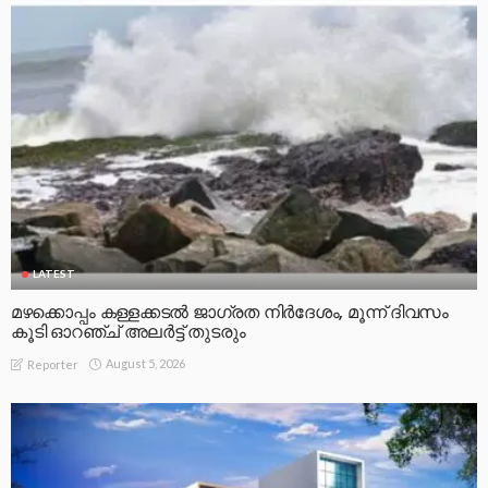
LATEST
മഴക്കൊപ്പം കള്ളക്കടൽ ജാഗ്രത നിർദേശം, മൂന്ന് ദിവസം
കൂടി ഓറഞ്ച് അലർട്ട് തുടരും
August 5, 2026
Reporter