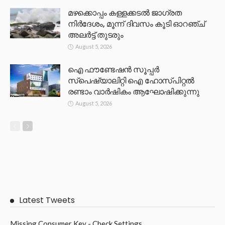
മഴക്കൊപ്പം കള്ളക്കടൽ ജാഗ്രത
നിർദേശം, മൂന്ന് ദിവസം കൂടി ഓറഞ്ച്
അലർട്ട് തുടരും
August 5, 2026
ഐ ഫൗണ്ടേഷൻ സൂപ്പർ
സ്പെഷ്യാലിറ്റി ഐ ഹോസ്പിറ്റൽ
രണ്ടാം വാർഷികം ആഘോഷിക്കുന്നു
August 5, 2026
Latest Tweets
Missing Consumer Key - Check Settings