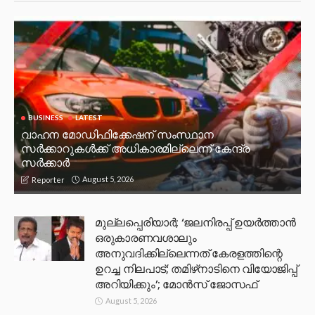
BUSINESS
LATEST
വാഹന മോഡിഫിക്കേഷന് സംസ്ഥാന
സർക്കാറുകൾക്ക് അധികാരമില്ലെന്ന് കേന്ദ്ര
സർക്കാർ
August 5, 2026
Reporter
മുല്ലപ്പെരിയാര്‍; ‘ജലനിരപ്പ് ഉയര്‍ത്താന്‍
ഒരുകാരണവശാലും
അനുവദിക്കില്ലെന്നത് കേരളത്തിന്റെ
ഉറച്ച നിലപാട്; തമിഴ്‌നാടിനെ വിയോജിപ്പ്
അറിയിക്കും’; മോന്‍സ് ജോസഫ്
August 5, 2026