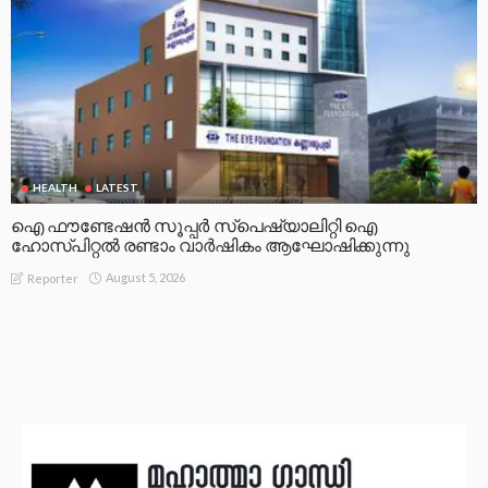
HEALTH
LATEST
ഐ ഫൗണ്ടേഷൻ സൂപ്പർ സ്പെഷ്യാലിറ്റി ഐ
ഹോസ്പിറ്റൽ രണ്ടാം വാർഷികം ആഘോഷിക്കുന്നു
August 5, 2026
Reporter