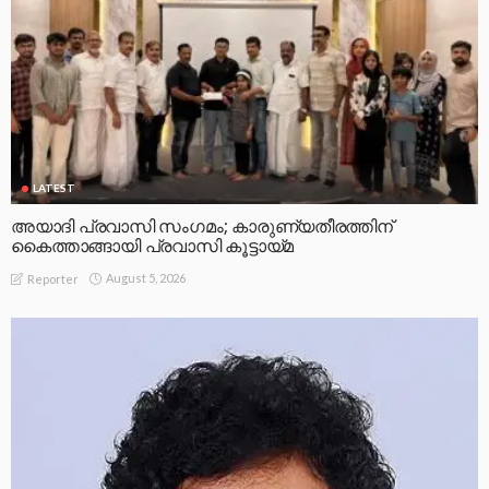
LATEST
അയാദി പ്രവാസി സംഗമം; കാരുണ്യതീരത്തിന്
കൈത്താങ്ങായി പ്രവാസി കൂട്ടായ്മ
August 5, 2026
Reporter