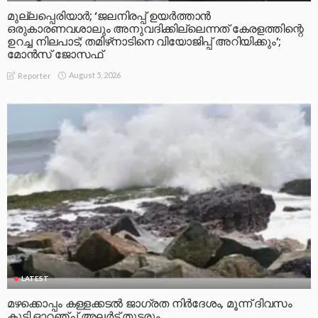
മുല്ലപ്പെരിയാര്‍; ‘ജലനിരപ്പ് ഉയര്‍ത്താന്‍
ഒരുകാരണവശാലും അനുവദിക്കില്ലെന്നത് കേരളത്തിന്റെ
ഉറച്ച നിലപാട്; തമിഴ്‌നാടിനെ വിയോജിപ്പ് അറിയിക്കും’;
മോന്‍സ് ജോസഫ്
August 5, 2026
Reporter
LATEST
മഴക്കൊപ്പം കള്ളക്കടൽ ജാഗ്രത നിർദേശം, മൂന്ന് ദിവസം
കൂടി ഓറഞ്ച് അലർട്ട് തുടരും