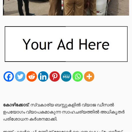
കോഴിക്കോട്
: സ്വകാര്യ ബസ്സുകളിൽ വ്യാജ ഡീസൽ
ഉപയോഗം വ്യാപകമാകുന്ന സാഹചര്യത്തിൽ അധികൃതർ
പരിശോധന കർശനമാക്കി.
ഇന്ന് പുലർച്ചെ 5 മണിക്ക് മോട്ടോർ വാഹന വകുപ്പ് പോലീസ്