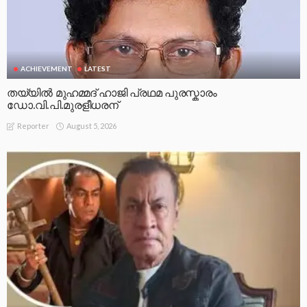
ACHIEVEMENT
LATEST
തയ്യിൽ മുഹമ്മദ് ഹാജി പ്രഥമ പുരസ്കാരം
ഡോ.വി.പി.മുരളീധരന്
August 5, 2026
Reporter