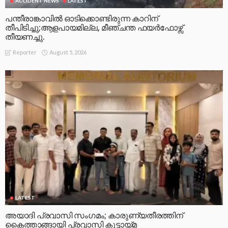
ACCIDENT NEWS
LATEST
പന്തീരാങ്കാവിൽ ഓടിക്കൊണ്ടിരുന്ന കാറിന്
തീപിടിച്ചു;ആളപായമില്ല, മീഞ്ചന്ത ഫയർഫോഴ്സ്
തീയണച്ചു.
August 5, 2026
Reporter
LATEST
അയാദി പ്രവാസി സംഗമം; കാരുണ്യതീരത്തിന്
കൈത്താങ്ങായി പ്രവാസി കൂട്ടായ്മ