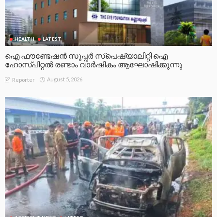
HEALTH
LATEST
ഐ ഫൗണ്ടേഷൻ സൂപ്പർ സ്പെഷ്യാലിറ്റി ഐ
ഹോസ്പിറ്റൽ രണ്ടാം വാർഷികം ആഘോഷിക്കുന്നു
August 5, 2026
Reporter