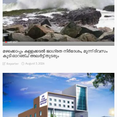
LATEST
മഴക്കൊപ്പം കള്ളക്കടൽ ജാഗ്രത നിർദേശം, മൂന്ന് ദിവസം
കൂടി ഓറഞ്ച് അലർട്ട് തുടരും
August 5, 2026
Reporter