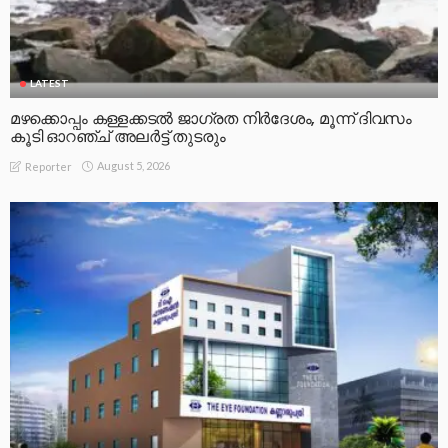
LATEST
മഴക്കൊപ്പം കള്ളക്കടൽ ജാഗ്രത നിർദേശം, മൂന്ന് ദിവസം
കൂടി ഓറഞ്ച് അലർട്ട് തുടരും
August 5, 2026
Reporter