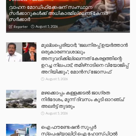
വാഹന മോഡിഫിക്കേഷന് സംസ്ഥാന
സർക്കാറുകൾക്ക് അധികാരമില്ലെന്ന് കേന്ദ്ര
സർക്കാർ
August 5, 2026
Reporter
മുല്ലപ്പെരിയാര്‍; ‘ജലനിരപ്പ് ഉയര്‍ത്താന്‍
ഒരുകാരണവശാലും
അനുവദിക്കില്ലെന്നത് കേരളത്തിന്റെ
ഉറച്ച നിലപാട്; തമിഴ്‌നാടിനെ വിയോജിപ്പ്
അറിയിക്കും’; മോന്‍സ് ജോസഫ്
August 5, 2026
മഴക്കൊപ്പം കള്ളക്കടൽ ജാഗ്രത
നിർദേശം, മൂന്ന് ദിവസം കൂടി ഓറഞ്ച്
അലർട്ട് തുടരും
August 5, 2026
ഐ ഫൗണ്ടേഷൻ സൂപ്പർ
സ്പെഷ്യാലിറ്റി ഐ ഹോസ്പിറ്റൽ