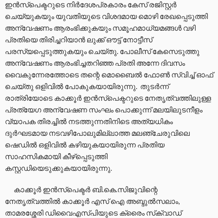
ഇൻസ്‌പെക്ടറുടെ നിർദേശപ്രകാരം കേസ് രജിസ്റ്റർ
ചെയ്യുകയും യുവതിയുടെ വിശദമായ മൊഴി രേഖപ്പെടുത്തി
അന്വേഷണം ആരംഭിക്കുകയും സമൂഹമാധ്യമങ്ങൾ വഴി
പ്രതിയെ തിരിച്ചറിയാൻ ലുക്ക്‌ ഔട്ട്‌ നോട്ടീസ്
പരസ്യപ്പെടുത്തുകയും ചെയ്തു. പോലീസ് കേസെടുത്തു
അന്വേഷണം ആരംഭിച്ചതറിഞ്ഞ പ്രതി അന്നേ ദിവസം
വൈകുന്നേരത്തോടെ തന്റെ മൊബൈൽ ഫോൺ സ്വിച്ച് ഓഫ്‌
ചെയ്തു ഒളിവിൽ പോകുകയായിരുന്നു. തുടർന്ന്
രാത്രിയോടെ കാക്കൂർ ഇൻസ്‌പെക്ടറുടെ നേതൃത്വത്തിലുള്ള
പ്രത്യേഗ അന്വേഷണ സംഘം പൊക്കുന്ന്‌ മലയിലുടനീളം
വ്യാപക തിരച്ചിൽ നടത്തുന്നതിനിടെ അത്യധികം
ദുർഘടമായ നടവഴിപോലുമില്ലാത്ത മലഞ്ചേരുവിലെ
ഷെഡിൽ ഒളിവിൽ കഴിയുകയായിരുന്ന പ്രതിയ
സാഹസികമായി കീഴ്പ്പെടുത്തി
കസ്റ്റഡിയെടുക്കുകയായിരുന്നു.
കാക്കൂർ ഇൻസ്‌പെക്ടർ ബി.കെ.സിജുവിന്റെ
നേതൃത്വത്തിൽ കാക്കൂർ എസ് ഐ അബ്ദുൽസലാം,
താമരശ്ശേരി ഡിവൈഎസ്പിയുടെ ക്രൈം സ്‌ക്വാഡ്