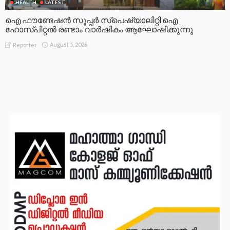
HEALTH
LATEST
ഐ ഫൗണ്ടേഷൻ സൂപ്പർ സ്പെഷ്യാലിറ്റി ഐ
ഹോസ്പിറ്റൽ രണ്ടാം വാർഷികം ആഘോഷിക്കുന്നു
August 5, 2026
Reporter