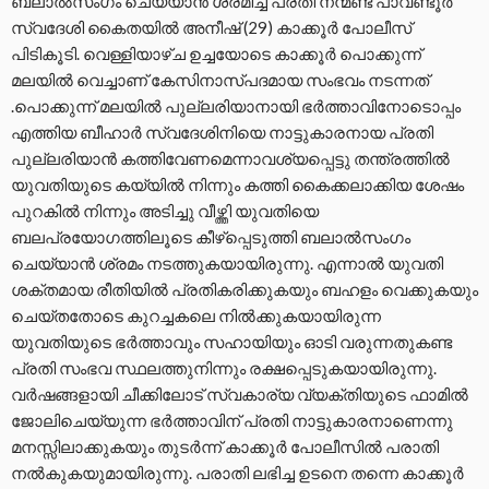
ബലാൽസംഗം ചെയ്യാൻ ശ്രമിച്ച പ്രതി നന്മണ്ട പാവണ്ടൂർ
സ്വദേശി കൈതയിൽ അനീഷ് (29) കാക്കൂർ പോലീസ്
പിടികൂടി. വെള്ളിയാഴ്ച ഉച്ചയോടെ കാക്കൂർ പൊക്കുന്ന്
മലയിൽ വെച്ചാണ് കേസിനാസ്പദമായ സംഭവം നടന്നത്
.പൊക്കുന്ന് മലയിൽ പുല്ലരിയാനായി ഭർത്താവിനോടൊപ്പം
എത്തിയ ബീഹാർ സ്വദേശിനിയെ നാട്ടുകാരനായ പ്രതി
പുല്ലരിയാൻ കത്തിവേണമെന്നാവശ്യപ്പെട്ടു തന്ത്രത്തിൽ
യുവതിയുടെ കയ്യിൽ നിന്നും കത്തി കൈക്കലാക്കിയ ശേഷം
പുറകിൽ നിന്നും അടിച്ചു വീഴ്ത്തി യുവതിയെ
ബലപ്രയോഗത്തിലൂടെ കീഴ്പ്പെടുത്തി ബലാൽസംഗം
ചെയ്യാൻ ശ്രമം നടത്തുകയായിരുന്നു. എന്നാൽ യുവതി
ശക്തമായ രീതിയിൽ പ്രതികരിക്കുകയും ബഹളം വെക്കുകയും
ചെയ്തതോടെ കുറച്ചകലെ നിൽക്കുകയായിരുന്ന
യുവതിയുടെ ഭർത്താവും സഹായിയും ഓടി വരുന്നതുകണ്ട
പ്രതി സംഭവ സ്ഥലത്തുനിന്നും രക്ഷപ്പെടുകയായിരുന്നു.
വർഷങ്ങളായി ചീക്കിലോട് സ്വകാര്യ വ്യക്തിയുടെ ഫാമിൽ
ജോലിചെയ്യുന്ന ഭർത്താവിന് പ്രതി നാട്ടുകാരനാണെന്നു
മനസ്സിലാക്കുകയും തുടർന്ന് കാക്കൂർ പോലീസിൽ പരാതി
നൽകുകയുമായിരുന്നു. പരാതി ലഭിച്ച ഉടനെ തന്നെ കാക്കൂർ