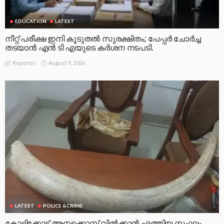
EDUCATION
LATEST
നീറ്റ് പരീക്ഷ ഇനി കൂടുതൽ സുരക്ഷിതം; പേപ്പർ ചോർച്ച
തടയാൻ എൻ ടി എയുടെ കർശന നടപടി.
August 9, 2026
Reporter
LATEST
POLICE &CRIME
കോഴിക്കോട്ട് ആനക്കൊമ്പ് വിൽക്കാൻ എത്തിയ സംഘം