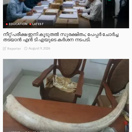
EDUCATION
LATEST
നീറ്റ് പരീക്ഷ ഇനി കൂടുതൽ സുരക്ഷിതം; പേപ്പർ ചോർച്ച
തടയാൻ എൻ ടി എയുടെ കർശന നടപടി.
August 9, 2026
Reporter