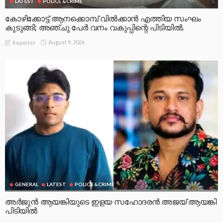
LATEST
POLICE &CRIME
കോഴിക്കോട്ട് ആനക്കൊമ്പ് വിൽക്കാൻ എത്തിയ സംഘം
കുടുങ്ങി; അഞ്ചു പേർ വനം വകുപ്പിന്റെ പിടിയിൽ.
August 9, 2026
Reporter
GENERAL
LATEST
POLICE &CRIME
അർജുൻ ആയങ്കിയുടെ ഇളയ സഹോദരൻ അജയ് ആയങ്കി
പിടിയിൽ