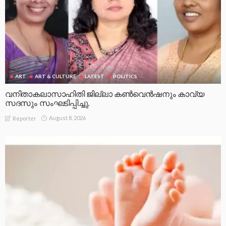
ART
ART & CULTURE
LATEST
POLITICS
വനിതാകലാസാഹിതി ജില്ലാ കൺവെൻഷനും കാവ്യ
സദസും സംഘടിപ്പിച്ചു.
August 8, 2026
Reporter