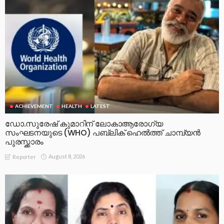
ACHIEVEMENT
HEALTH
LATEST
ഡോ.സുരേഷ് കുമാറിന് ലോകാആരോഗ്യ
സംഘടനയുടെ (WHO) പബ്ലിക് ഹെൽത്ത് ചാമ്പ്യൻ
പുരസ്ക്കാരം
August 8, 2026
Reporter