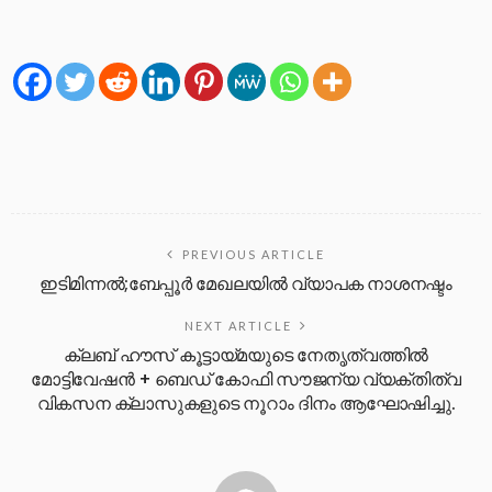
PREVIOUS ARTICLE
ഇടിമിന്നൽ;ബേപ്പൂർ മേഖലയിൽ വ്യാപക നാശനഷ്ടം
NEXT ARTICLE
ക്ലബ് ഹൗസ് കൂട്ടായ്മയുടെ നേതൃത്വത്തിൽ
മോട്ടിവേഷൻ + ബെഡ് കോഫി സൗജന്യ വ്യക്തിത്വ
വികസന ക്ലാസുകളുടെ നൂറാം ദിനം ആഘോഷിച്ചു.