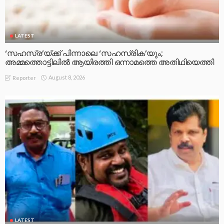
LATEST
‘സഹസ്ര’യ്ക്ക് പിന്നാലെ ‘സഹസ്രിക’യും;
അമ്മത്തൊട്ടിലിൽ ആയിരത്തി ഒന്നാമത്തെ അതിഥിയെത്തി
August 8, 2026
Reporter
LATEST