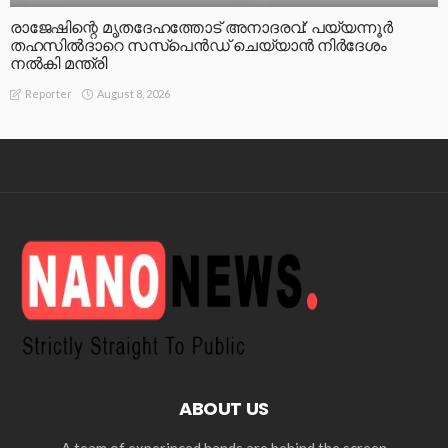
രാജേഷിന്റെ മൃതദേഹത്തോട് അനാദരവ്: പയ്യന്നൂർ
തഹസിൽദാറെ സസ്പെൻഡ് ചെയ്യാൻ നിർദേശം
നൽകി മന്ത്രി
August 8, 2026
Reporter
ABOUT US