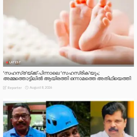
LATEST
‘സഹസ്ര’യ്ക്ക് പിന്നാലെ ‘സഹസ്രിക’യും;
അമ്മത്തൊട്ടിലിൽ ആയിരത്തി ഒന്നാമത്തെ അതിഥിയെത്തി
August 8, 2026
Reporter