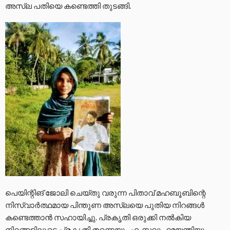
അസ്‌ല പതിയെ കണ്ടെത്തി തുടങ്ങി.
പെയിന്റിങ് ജോലി ചെയ്തു വരുന്ന പിതാവ് മഹബൂബിന്റെ
നിസ്വാർത്ഥമായ പിന്തുണ അസ്‌ലയെ പുതിയ നിറങ്ങൾ
കണ്ടെത്താൻ സഹായിച്ചു. പ്രകൃതി ഒരുക്കി നൽകിയ
നിറങ്ങളിലൂടെ പ്രകൃതി തന്നെയും ഹംസവും ദമയന്തിയും