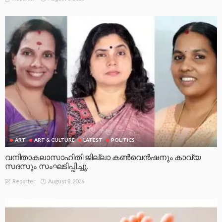
ART
ART & CULTURE
LATEST
POLITICS
വനിതാകലാസാഹിതി ജില്ലാ കൺവെൻഷനും കാവ്യ
സദസും സംഘടിപ്പിച്ചു.
August 8, 2026
Reporter