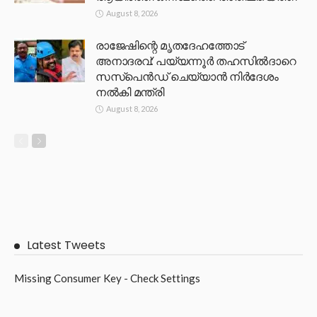
August 8, 2026
രാജേഷിന്റെ മൃതദേഹത്തോട്
അനാദരവ്: പയ്യന്നൂർ തഹസിൽദാറെ
സസ്പെൻഡ് ചെയ്യാൻ നിർദേശം
നൽകി മന്ത്രി
August 8, 2026
Latest Tweets
Missing Consumer Key - Check Settings