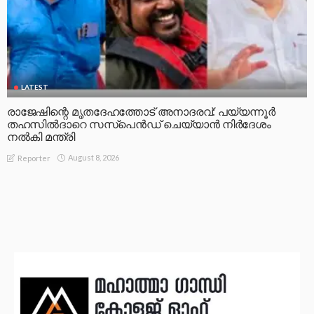
LATEST
രാജേഷിന്റെ മൃതദേഹത്തോട് അനാദരവ്: പയ്യന്നൂർ
തഹസിൽദാറെ സസ്പെൻഡ് ചെയ്യാൻ നിർദേശം
നൽകി മന്ത്രി
August 8, 2026
Reporter