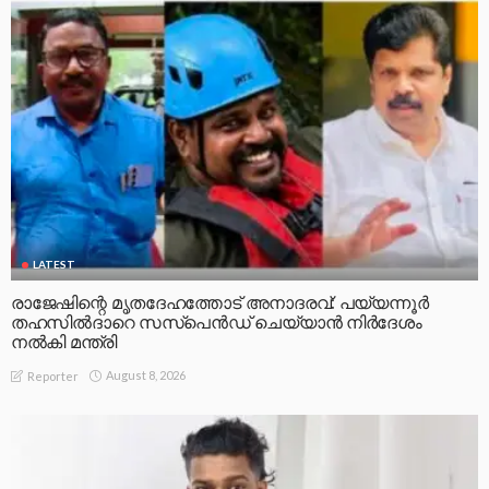
LATEST
രാജേഷിന്റെ മൃതദേഹത്തോട് അനാദരവ്: പയ്യന്നൂർ
തഹസിൽദാറെ സസ്പെൻഡ് ചെയ്യാൻ നിർദേശം
നൽകി മന്ത്രി
August 8, 2026
Reporter