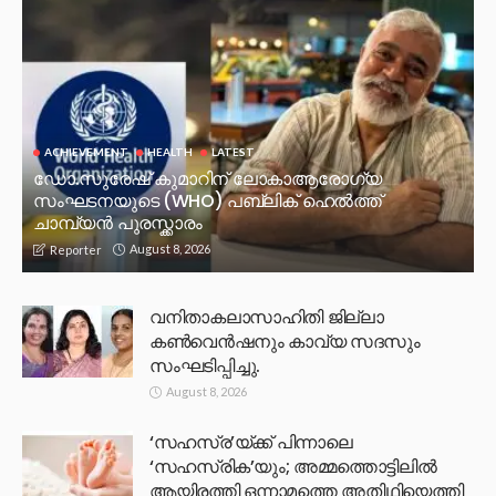
ACHIEVEMENT
HEALTH
LATEST
ഡോ.സുരേഷ് കുമാറിന് ലോകാആരോഗ്യ
സംഘടനയുടെ (WHO) പബ്ലിക് ഹെൽത്ത്
ചാമ്പ്യൻ പുരസ്ക്കാരം
August 8, 2026
Reporter
വനിതാകലാസാഹിതി ജില്ലാ
കൺവെൻഷനും കാവ്യ സദസും
സംഘടിപ്പിച്ചു.
August 8, 2026
‘സഹസ്ര’യ്ക്ക് പിന്നാലെ
‘സഹസ്രിക’യും; അമ്മത്തൊട്ടിലിൽ
ആയിരത്തി ഒന്നാമത്തെ അതിഥിയെത്തി