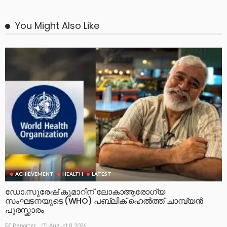
You Might Also Like
ACHIEVEMENT
HEALTH
LATEST
ഡോ.സുരേഷ് കുമാറിന് ലോകാആരോഗ്യ
സംഘടനയുടെ (WHO) പബ്ലിക് ഹെൽത്ത് ചാമ്പ്യൻ
പുരസ്ക്കാരം
August 8, 2026
Reporter