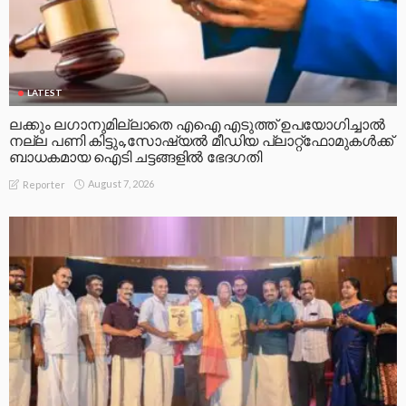
LATEST
ലക്കും ലഗാനുമില്ലാതെ എഐ എടുത്ത് ഉപയോഗിച്ചാല്‍
നല്ല പണി കിട്ടും,സോഷ്യല്‍ മീഡിയ പ്ലാറ്റ്‌ഫോമുകള്‍ക്ക്
ബാധകമായ ഐടി ചട്ടങ്ങളില്‍ ഭേദഗതി
August 7, 2026
Reporter