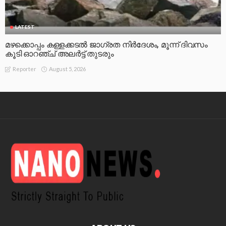
LATEST
മഴക്കൊപ്പം കള്ളക്കടൽ ജാഗ്രത നിർദേശം, മൂന്ന് ദിവസം
കൂടി ഓറഞ്ച് അലർട്ട് തുടരും
August 5, 2026
Reporter