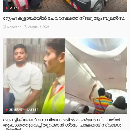
LATEST
സ്നേഹ കൂട്ടായ്മയിൽ ചേവരമ്പലത്തിന് ഒരു ആംബുലൻസ്.
August 6, 2026
Reporter
GENERAL
LATEST
കൊച്ചിയിലേക്ക് വന്ന വിമാനത്തിൽ എമർജൻസി വാതിൽ
ആകാശത്തുവെച്ച് തുറക്കാൻ ശ്രമം; പാലക്കാട് സ്വദേശി