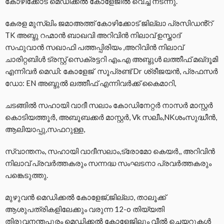
കോഴിക്കോട് മെഡിക്കൽ കോളേജിൽ വെച്ച് നടന്നു.
കേരള മുസ്ലിം ജമാഅത്ത് കോഴിക്കോട് ജില്ലാ പ്രസിഡൻ്റ്
TK അബ്ദു റഹ്മാൻ ബാഖവി അറിവിൻ നിലാവ് ഉസ്താദ്
സഫുവാൻ സഖാഫി പത്തപ്പിരിയം ,അറിവിൻ നിലാവ്
ചാരിറ്റബിൾ ട്രസ്റ്റ് സെക്രട്ടറി എം.എ അബ്ദുൾ ലത്തീഫ് മഖ്ദൂമി
എന്നിവർ മെഡി: കോളേജ് സൂപ്രണ്ട് Dr ശ്രീജയൻ, പ്രഫസർ
ഡോ: EN അബ്ദുൽ ലത്തീഫ് എന്നിവർക്ക് കൈമാറി,
ചടങ്ങിൽ സഹായി വാദീ സലാം കോഡിനേറ്റർ നാസർ മാസ്റ്റർ
കൊടിയത്തൂർ, അബൂബക്കർ മാസ്റ്റർ, Vk സലീം,NKശംസുദ്ധീൻ,
ആലിയാപ്പു,സഫറുള്ള,
സ്വാന്തനം, സഹായി വാദീസലാം,ട്രോമോ കെയർ,, അറിവിൻ
നിലാവ് പ്രവർത്തകരും സന്നദ്ധ സംഘടനാ പ്രവർത്തകരും
പങ്കെടുത്തു.
മുഴുവൻ മെഡിക്കൽ കോളേജ്,ജില്ലാ, താലൂക്ക്
ആശുപത്രികളിലേക്കും വരുന്ന 12-o തിയ്യതി
തിരുവനന്തപുരം മെഡിക്കൽ കോളേജിലും വീൽ ചെയറുകൾ