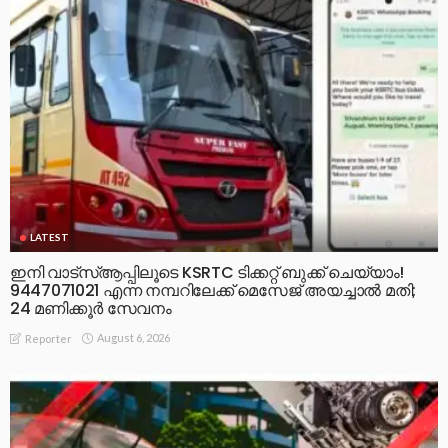
LATEST
ഇനി വാട്‌സ്ആപ്പിലൂടെ KSRTC ടിക്കറ്റ് ബുക്ക് ചെയ്യാം!
9447071021 എന്ന നമ്പറിലേക്ക് മെസേജ് അയച്ചാൽ മതി;
24 മണിക്കൂർ സേവനം
August 6, 2026
Reporter