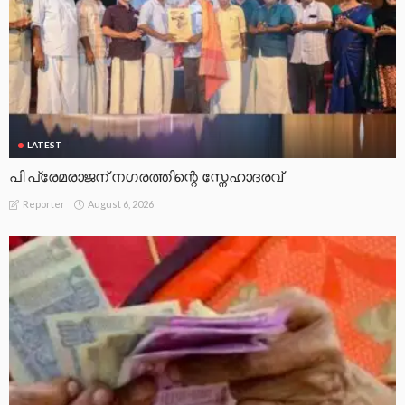
LATEST
പി പ്രേമരാജന് നഗരത്തിന്റെ സ്നേഹാദരവ്
August 6, 2026
Reporter